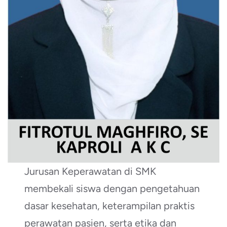
Jurusan Keperawatan di SMK
membekali siswa dengan pengetahuan
dasar kesehatan, keterampilan praktis
perawatan pasien, serta etika dan