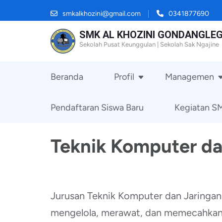
Skip
smkalkhozini@gmail.com
0341877690
to
SMK AL KHOZINI GONDANGLEG
content
Sekolah Pusat Keunggulan | Sekolah Sak Ngajine
(Press
Enter)
Beranda
Profil
Managemen
Pendaftaran Siswa Baru
Kegiatan S
Teknik Komputer da
Jurusan Teknik Komputer dan Jaringan
mengelola, merawat, dan memecahkan 