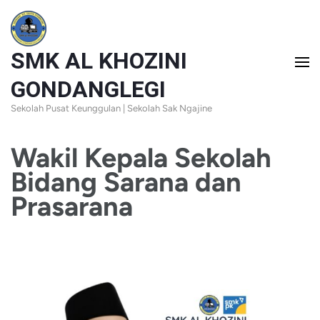
Skip
to
SMK AL KHOZINI
content
(Press
GONDANGLEGI
Enter)
Sekolah Pusat Keunggulan | Sekolah Sak Ngajine
Wakil Kepala Sekolah
Bidang Sarana dan
Prasarana