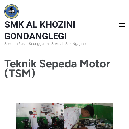
Skip
to
SMK AL KHOZINI
content
(Press
GONDANGLEGI
Enter)
Sekolah Pusat Keunggulan | Sekolah Sak Ngajine
Teknik Sepeda Motor
(TSM)