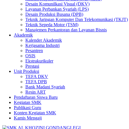
Desain Komunilkasi Visual (DKV)
Layanan Perbankan Syariah (LPS)
Desain Produksi Busana (DPB)
Teknik Jaringan Komputer Dan Telekomunikasi (TKJT)
Teknik Sepeda Motor (TSM)
Manajemen Perkantoran dan Layanan Bisnis
Akademik
Kalender Akademik
Kerjasama Industri
Pesantren
OSIS
Ekstrakurikuler
Prestasi
Unit Produksi
TEFA DKV
TEFA DPB
Bank Madani Syariah
Resin ART
Pendaftaran Siswa Baru
Kegiatan SMK
Publikasi Guru
Konten Kegiatan SMK
Kamis Mengaji