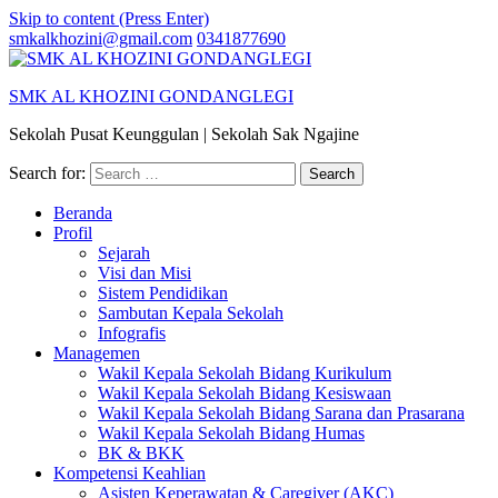
Skip to content (Press Enter)
smkalkhozini@gmail.com
0341877690
SMK AL KHOZINI GONDANGLEGI
Sekolah Pusat Keunggulan | Sekolah Sak Ngajine
Search for:
Beranda
Profil
Sejarah
Visi dan Misi
Sistem Pendidikan
Sambutan Kepala Sekolah
Infografis
Managemen
Wakil Kepala Sekolah Bidang Kurikulum
Wakil Kepala Sekolah Bidang Kesiswaan
Wakil Kepala Sekolah Bidang Sarana dan Prasarana
Wakil Kepala Sekolah Bidang Humas
BK & BKK
Kompetensi Keahlian
Asisten Keperawatan & Caregiver (AKC)