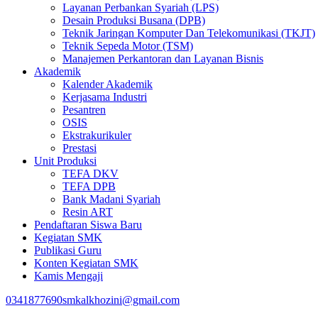
Layanan Perbankan Syariah (LPS)
Desain Produksi Busana (DPB)
Teknik Jaringan Komputer Dan Telekomunikasi (TKJT)
Teknik Sepeda Motor (TSM)
Manajemen Perkantoran dan Layanan Bisnis
Akademik
Kalender Akademik
Kerjasama Industri
Pesantren
OSIS
Ekstrakurikuler
Prestasi
Unit Produksi
TEFA DKV
TEFA DPB
Bank Madani Syariah
Resin ART
Pendaftaran Siswa Baru
Kegiatan SMK
Publikasi Guru
Konten Kegiatan SMK
Kamis Mengaji
0341877690
smkalkhozini@gmail.com