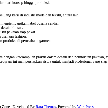
 dari konsep hingga produksi.
ang karir di industri mode dan tekstil, antara lain:
u mengembangkan label busana sendiri.
 desain khusus.
ustri pakaian siap pakai.
rusahaan fashion.
n produksi di perusahaan garmen.
 dengan keterampilan praktis dalam desain dan pembuatan pakaian, te
program ini mempersiapkan siswa untuk menjadi profesional yang siap 
n Zone | Developed By
Rara Themes
. Powered by
WordPress
.