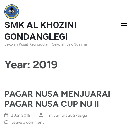
Skip
to
SMK AL KHOZINI
content
(Press
GONDANGLEGI
Enter)
Sekolah Pusat Keunggulan | Sekolah Sak Ngajine
Year:
2019
PAGAR NUSA MENJUARAI
PAGAR NUSA CUP NU II
2 Jan,2019
Tim Jurnalistik Skaziga
Leave a comment