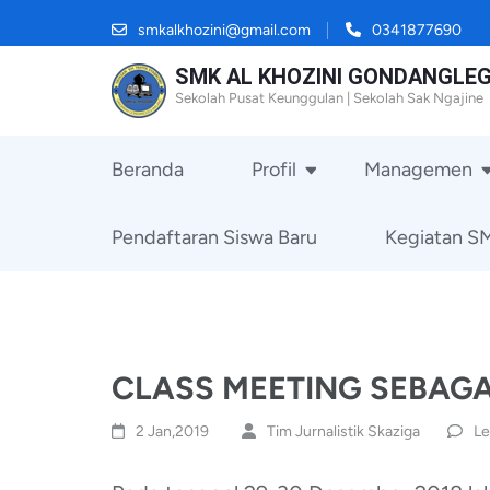
Skip
smkalkhozini@gmail.com
0341877690
to
SMK AL KHOZINI GONDANGLEG
content
Sekolah Pusat Keunggulan | Sekolah Sak Ngajine
(Press
Enter)
Beranda
Profil
Managemen
Pendaftaran Siswa Baru
Kegiatan S
CLASS MEETING SEBAGA
2 Jan,2019
Tim Jurnalistik Skaziga
Le