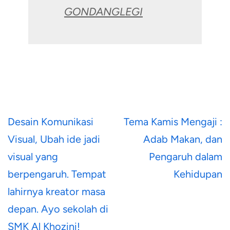
GONDANGLEGI
Post
Desain Komunikasi
Tema Kamis Mengaji :
navigation
Visual, Ubah ide jadi
Adab Makan, dan
visual yang
Pengaruh dalam
berpengaruh. Tempat
Kehidupan
lahirnya kreator masa
depan. Ayo sekolah di
SMK Al Khozini!