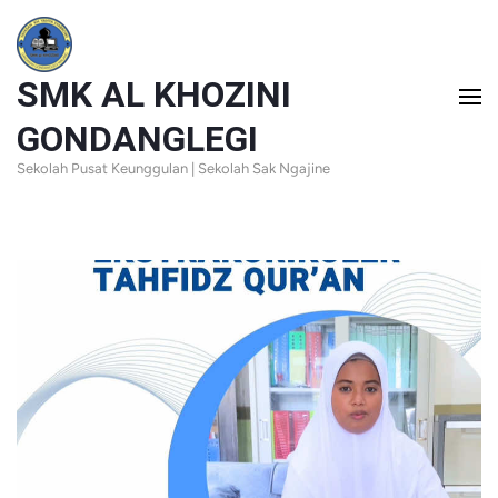
Skip
to
SMK AL KHOZINI
content
(Press
GONDANGLEGI
Enter)
Sekolah Pusat Keunggulan | Sekolah Sak Ngajine