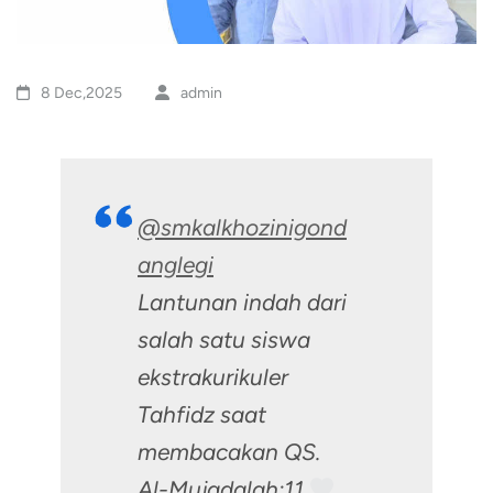
8 Dec,2025
admin
@smkalkhozinigond
anglegi
Lantunan indah dari
salah satu siswa
ekstrakurikuler
Tahfidz saat
membacakan QS.
Al-Mujadalah:11