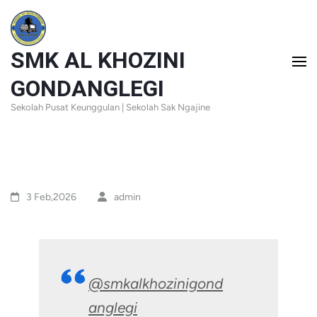
Skip
to
SMK AL KHOZINI
content
(Press
GONDANGLEGI
Enter)
Sekolah Pusat Keunggulan | Sekolah Sak Ngajine
3 Feb,2026
admin
@smkalkhozinigond
anglegi